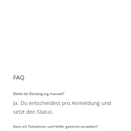
Status
Filtern nach Status, Zahlung & Rolle.
Massenmail &
Platzhalter
Nach Gruppen senden –
personalisiert.
FAQ
Bleibt die Bestätigung manuell?
Ja. Du entscheidest pro Anmeldung und
setzt den Status.
Kann ich Teilnehmer und Helfer getrennt verwalten?