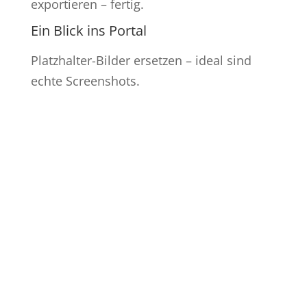
exportieren – fertig.
Ein Blick ins Portal
Platzhalter-Bilder ersetzen – ideal sind
echte Screenshots.
Eventseite &
Anmeldung
Öffentliche Eventseite mit Anmeldung.
Demo öffnen
Teilnehmerliste &